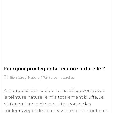
Pourquoi privilégier la teinture naturelle ?
Bien-être
/
Nature
/
Teintures naturelles
Amoureuse des couleurs, ma découverte avec
la teinture naturelle m’a totalement bluffé. Je
n'ai eu qu'une envie ensuite : porter des
couleurs végétales, plus vivantes et surtout plus