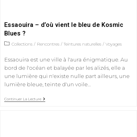
Essaouira – d’où vient le bleu de Kosmic
Blues ?
Collections
/
Rencontres
/
Teintures naturelles
/
Voyages
Essaouira est une ville à l'aura énigmatique. Au
bord de l'océan et balayée par les alizés, elle a
une lumière qui n'existe nulle part ailleurs, une
lumière bleue, teinte d'un voile…
Continuer La Lecture