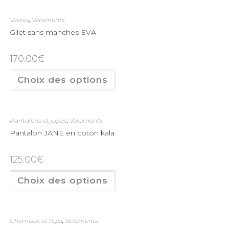
Vestes
,
Vêtements
Gilet sans manches EVA
170.00
€
Choix des options
Pantalons et jupes
,
Vêtements
Pantalon JANE en coton kala
125.00
€
Choix des options
Chemises et tops
,
Vêtements