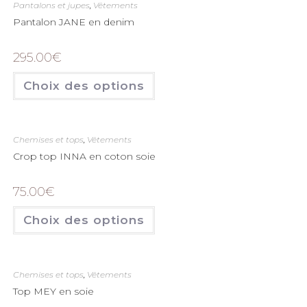
Pantalons et jupes
,
Vêtements
Pantalon JANE en denim
295.00
€
Choix des options
Chemises et tops
,
Vêtements
Crop top INNA en coton soie
75.00
€
Choix des options
Chemises et tops
,
Vêtements
Top MEY en soie