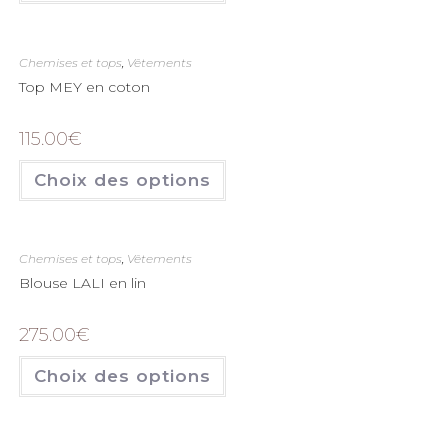
Chemises et tops
,
Vêtements
Top MEY en coton
115.00
€
Choix des options
Chemises et tops
,
Vêtements
Blouse LALI en lin
275.00
€
Choix des options