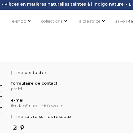
- Pièces en matières naturelles teintes à l'indigo naturel - 
e-shop
collections
la créatrice
savoir-fa
me contacter
formulaire de contact
par ici
e-mail
florida.n@nuancedeflow.com
me suivre sur les réseaux