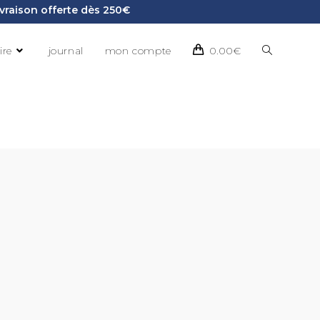
Livraison offerte dès 250€
ire
journal
mon compte
0.00
€