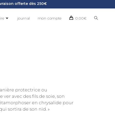
Livraison offerte dès 250€
ire
journal
mon compte
0.00
€
anière protectrice ou
 ver avec des fils de soie, son
étamorphoser en chrysalide pour
ui sortira de son nid. »