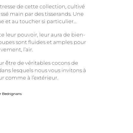
resse de cette collection, cultivé
 tissé main par des tisserands. Une
e et au toucher si particulier…
e leur pouvoir, leur aura de bien-
coupes sont fluides et amples pour
uvement, l’air.
ur être de véritables cocons de
 dans lesquels nous vous invitons à
eur comme à l’extérieur.
er Bedrignans