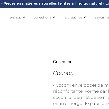
- Pièces en matières naturelles teintes à l'indigo naturel - 
e-shop
collections
la créatrice
savoir-fa
Collection
Cocoon
« Cocon : envelopper de m
réconfortante. Formé par le
cocon lui permet de se m
enfin émerger le papillon q