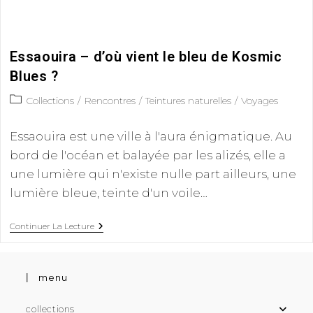
Essaouira – d’où vient le bleu de Kosmic
Blues ?
Collections
/
Rencontres
/
Teintures naturelles
/
Voyages
Essaouira est une ville à l'aura énigmatique. Au
bord de l'océan et balayée par les alizés, elle a
une lumière qui n'existe nulle part ailleurs, une
lumière bleue, teinte d'un voile…
Continuer La Lecture
menu
collections