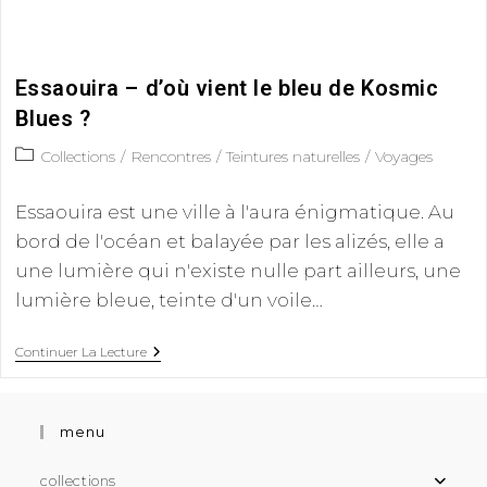
Essaouira – d’où vient le bleu de Kosmic
Blues ?
Collections
/
Rencontres
/
Teintures naturelles
/
Voyages
Essaouira est une ville à l'aura énigmatique. Au
bord de l'océan et balayée par les alizés, elle a
une lumière qui n'existe nulle part ailleurs, une
lumière bleue, teinte d'un voile…
Continuer La Lecture
menu
collections