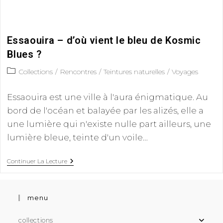
Essaouira – d’où vient le bleu de Kosmic
Blues ?
Collections
/
Rencontres
/
Teintures naturelles
/
Voyages
Essaouira est une ville à l'aura énigmatique. Au
bord de l'océan et balayée par les alizés, elle a
une lumière qui n'existe nulle part ailleurs, une
lumière bleue, teinte d'un voile…
Continuer La Lecture
menu
collections