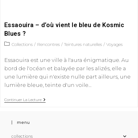
Essaouira – d’où vient le bleu de Kosmic
Blues ?
Collections
/
Rencontres
/
Teintures naturelles
/
Voyages
Essaouira est une ville à l'aura énigmatique. Au
bord de l'océan et balayée par les alizés, elle a
une lumière qui n'existe nulle part ailleurs, une
lumière bleue, teinte d'un voile…
Continuer La Lecture
menu
collections