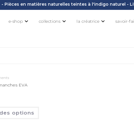
- Pièces en matières naturelles teintes à l'indigo naturel - 
e-shop
collections
la créatrice
savoir-fa
ments
 manches EVA
 des options