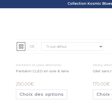
Collection Kosmic Blues 
Pantalons et jupes
,
Vêtements
Vestes
,
Vête
Pantalon CLEO en soie & laine
Gilet sans
290.00
€
170.00
€
Choix des options
Choix