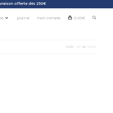
Livraison offerte dès 250€
ire
journal
mon compte
0.00
€
VOIR :
16
32
TOUS