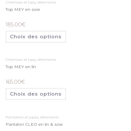
Chemises et tops
,
Vêtements
Top MEY en soie
185.00
€
Choix des options
Chemises et tops
,
Vêtements
Top MEY en lin
165.00
€
Choix des options
Pantalons et jupes
,
Vêtements
Pantalon CLEO en lin & soie