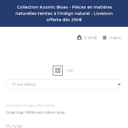
Collection Kosmic Blues - Pièces en matières
naturelles teintes à l'indigo naturel - Livraison
offerte dès 250€
0.00
€
menu
Chemises et tops
,
Vêtements
Crop top INNA en coton soie
75.00
€